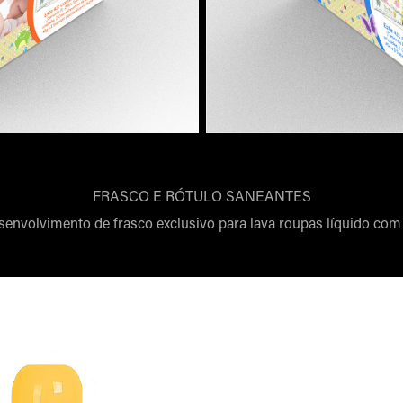
FRASCO E RÓTULO SANEANTES
senvolvimento de frasco exclusivo para lava roupas líquido com 